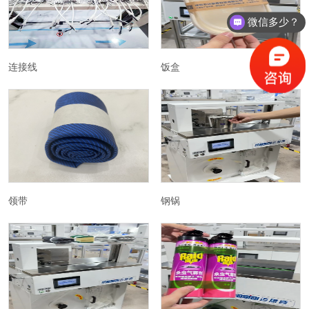
微信多少？
连接线
饭盒
领带
钢锅