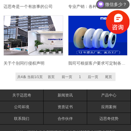
微信多少？
迈思奇是一个有故事的公司
专业产销：各种规格热熔胶带、热熔纸带、纸盒贴角机胶带、牛皮纸贴角胶带、打角机胶纸
关于个别同行侵权声明
我司可根据客户要求可定制各种规格纸盒贴角胶带，打角带，贴角热熔胶带
共4条 当前1/1页
首页
前一页
1
后一页
尾页
关于迈思奇
新闻资讯
产品中心
公司坏境
资质证书
应用案例
联系我们
合作伙伴
迈思奇优势